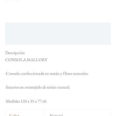
Descripción
Información adicional
Descripción
CONSOLA MALLORY
·Consola confeccionada en rattán y fíbras naturales.
·Estantes en entretejido de rattán natural.
·Medidas 120 x 35 x 77 alt
Color
Natural