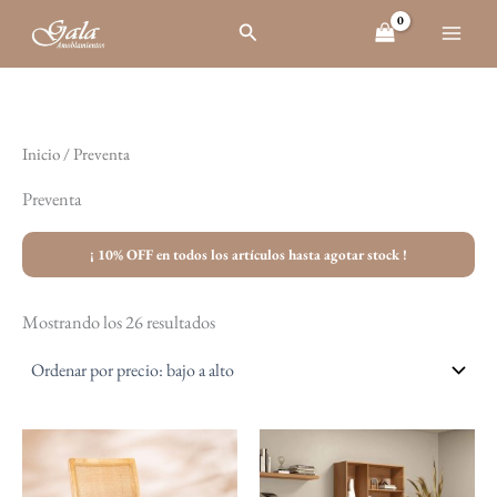
Ordenado
Ir
por
Buscar
al
precio:
bajo
contenido
a
alto
Inicio
/ Preventa
Preventa
¡ 10% OFF en todos los artículos hasta agotar stock !
Mostrando los 26 resultados
El
El
El
El
precio
precio
precio
precio
original
actual
original
actual