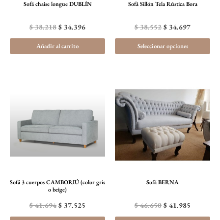
Sofá chaise longue DUBLÍN
Sofá Sillón Tela Rústica Bora
pu
ele
$
38.218
$
34.396
$
38.552
$
34.697
en
Añadir al carrito
Seleccionar opciones
la
pá
de
El
El
El
El
pr
precio
precio
precio
precio
original
actual
original
actual
era:
es:
era:
es:
$ 41.694.
$ 37.525.
$ 46.650.
$ 41.985.
Sofá 3 cuerpos CAMBORIÚ (color gris
Sofá BERNA
o beige)
$
41.694
$
37.525
$
46.650
$
41.985