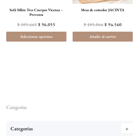
se
Sofá Sillón Tres Cuerpos Vicenza –
Mesa de comedor JACINTA
pueden
Preventa
elegir
$
105.661
$
96.055
$
105.066
$
94.560
en
Seleccionar opciones
Añadir al carrito
la
página
de
producto
Categorías
Categorías
+