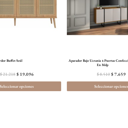
variantes.
Las
opciones
se
pueden
elegir
en
la
dor Buffet Seúl
Aparador Bajo Ucrania 4 Puertas Confecc
En Mdp
página
$
21.218
$
19.096
$
8.510
$
7.659
de
producto
Seleccionar opciones
Seleccionar opcione