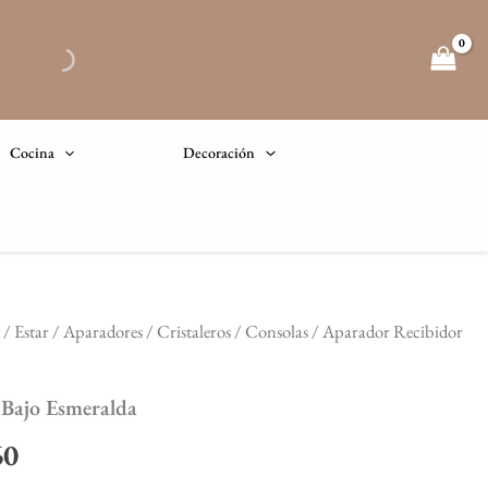
Cocina
Decoración
 / Estar
/
Aparadores / Cristaleros / Consolas
/ Aparador Recibidor
El
precio
Bajo Esmeralda
l
actual
60
es: