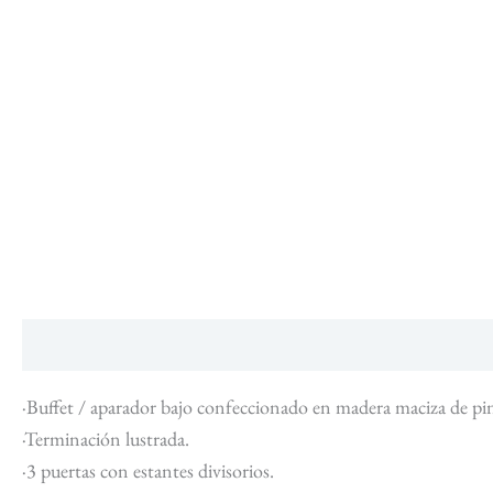
Descripción
Información adicional
·Buffet / aparador bajo confeccionado en madera maciza de pin
·Terminación lustrada.
·3 puertas con estantes divisorios.