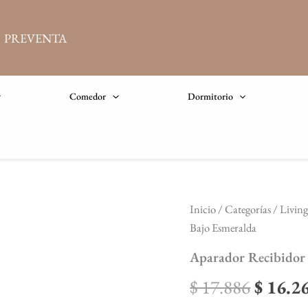
PREVENTA
Comedor
Dormitorio
Aparador
Inicio
/
Categorías
/
Living
El
Recibidor
Bajo Esmeralda
Bajo
precio
Esmeralda
Aparador Recibidor 
cantidad
origina
$
17.886
$
16.2
era: