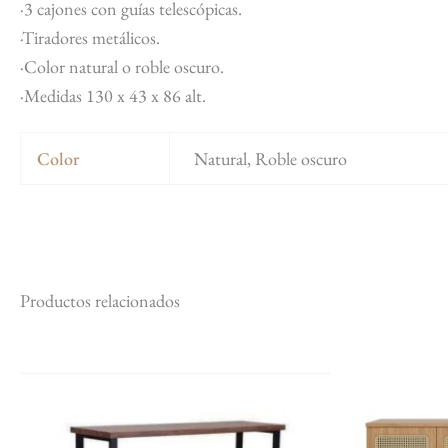
·3 cajones con guías telescópicas.
·Tiradores metálicos.
·Color natural o roble oscuro.
·Medidas 130 x 43 x 86 alt.
Color
Natural, Roble oscuro
Productos relacionados
El
El
Este
precio
precio
producto
original
actual
tiene
era:
es:
$ 11.880.
$ 10.692.
múltiples