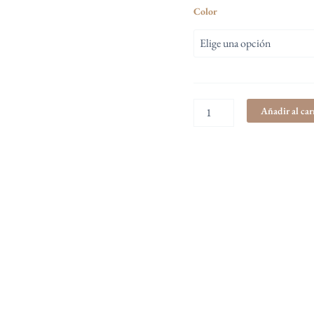
Color
$ 17.8
Añadir al car