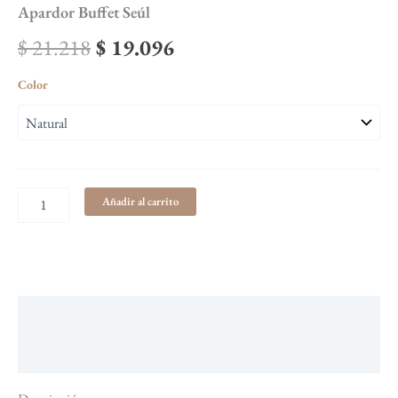
Apardor Buffet Seúl
$
21.218
$
19.096
Color
Añadir al carrito
Descripción
Información adicional