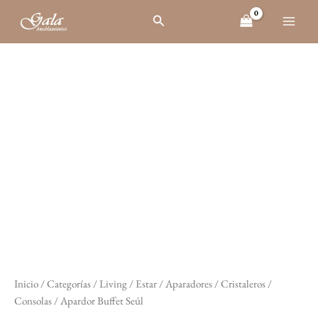
Ir
Buscar
al
contenido
Apardor
El
El
Buffet
Seúl
precio
precio
cantidad
original
actual
era:
es:
$ 21.218.
$ 19.096.
Inicio
/
Categorías
/
Living / Estar
/
Aparadores / Cristaleros /
Consolas
/ Apardor Buffet Seúl