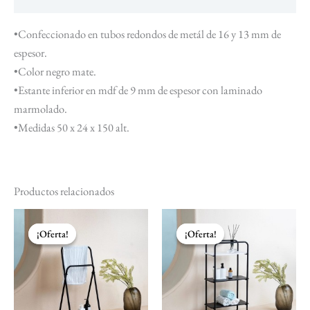
•Confeccionado en tubos redondos de metál de 16 y 13 mm de
espesor.
•Color negro mate.
•Estante inferior en mdf de 9 mm de espesor con laminado
marmolado.
•Medidas 50 x 24 x 150 alt.
Productos relacionados
El
El
El
El
precio
precio
precio
precio
¡Oferta!
¡Oferta!
¡Oferta!
¡Oferta!
original
actual
original
actual
era:
es:
era:
es:
$ 1.654.
$ 1.504.
$ 3.157.
$ 2.870.