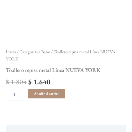
Inicio
/
Categorías
/
Baño
/ Toallero repisa metal Línea NUEVA
YORK
Toallero repisa metal Línea NUEVA YORK
$
1.804
$
1.640
Añadir al carrito
Descripción