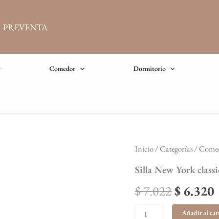
PREVENTA
Comedor
Dormitorio
Silla
Inicio
/
Categorías
/
Come
El
New
York
Silla New York classi
precio
classic
Eco
$
7.022
$
6.320
original
cuero
chocolate
Añadir al car
era:
e
cantidad