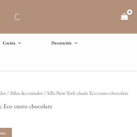
Cocina
Decoración
dor
/
Sillas de comedor
/ Silla New York classic Eco cuero chocolate
El
c Eco cuero chocolate
precio
actual
rito
s: