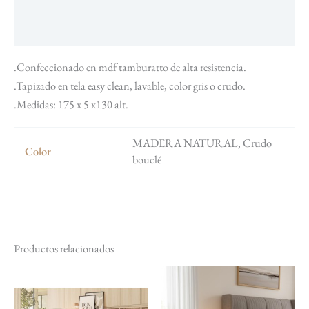
Descripción
Información adicional
.Confeccionado en mdf tamburatto de alta resistencia.
.Tapizado en tela easy clean, lavable, color gris o crudo.
.Medidas: 175 x 5 x130 alt.
MADERA NATURAL, Crudo
Color
bouclé
Productos relacionados
El
El
El
El
Este
Est
precio
precio
precio
precio
producto
pr
original
actual
original
actual