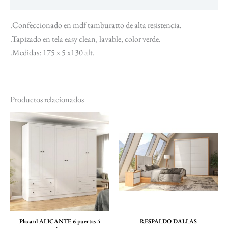
.Confeccionado en mdf tamburatto de alta resistencia.
.Tapizado en tela easy clean, lavable, color verde.
.Medidas: 175 x 5 x130 alt.
Productos relacionados
El
El
El
El
Este
Est
precio
precio
precio
precio
producto
pr
original
actual
original
actual
tiene
tie
era:
es:
era:
es:
$ 28.335.
$ 25.502.
$ 9.436.
$ 8.492.
múltiples
múl
variantes.
var
Las
La
opciones
opc
se
se
Placard ALICANTE 6 puertas 4
RESPALDO DALLAS