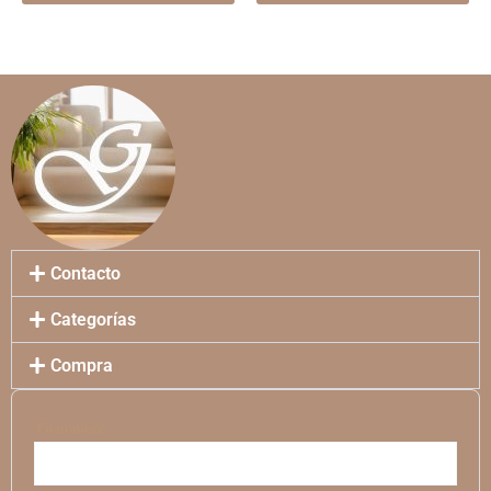
pá
de
pr
Contacto
Categorías
Compra
Tu nombre