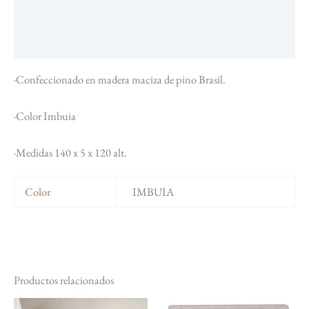
Descripción
Información adicional
·Confeccionado en madera maciza de pino Brasil.
·Color Imbuia
·Medidas 140 x 5 x 120 alt.
Color
IMBUIA
Productos relacionados
El
El
El
El
Este
Est