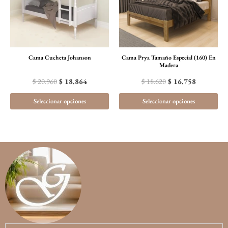
variantes.
var
Las
La
opciones
opc
se
se
Cama Cucheta Johanson
Cama Prya Tamaño Especial (160) En
pueden
pu
Madera
elegir
ele
$
20.960
$
18.864
$
18.620
$
16.758
en
en
Seleccionar opciones
Seleccionar opciones
la
la
página
pá
de
de
producto
pr