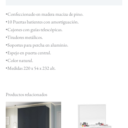
•Confeccionado en madera maciza de pino.
•10 Puertas batientes con amortiguación.
•Cajones con guías telescópicas.
•Tiradores metálicos.
•Soportes para percha en aluminio.
•Espejo en puerta central.
•Color natural.
•Medidas 220 x 54 x 232 alt.
Productos relacionados
El
El
El
El
Este
Est
precio
precio
precio
precio
producto
pr
original
actual
original
actual
tiene
tie
era:
es:
era:
es:
$ 18.480.
$ 16.632.
$ 6.157.
$ 5.541.