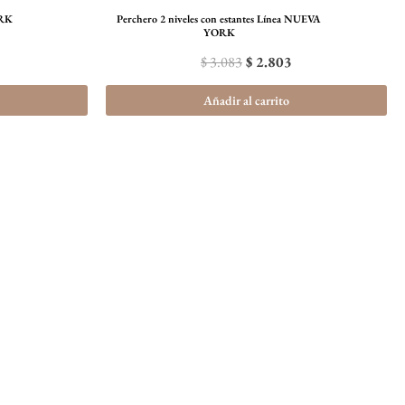
ORK
Perchero 2 niveles con estantes Línea NUEVA
YORK
$
3.083
$
2.803
Añadir al carrito