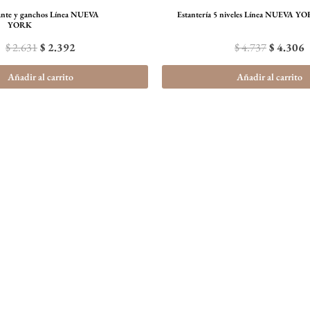
tante y ganchos Línea NUEVA
Estantería 5 niveles Línea NUEVA Y
YORK
$
2.631
$
2.392
$
4.737
$
4.306
Añadir al carrito
Añadir al carrito