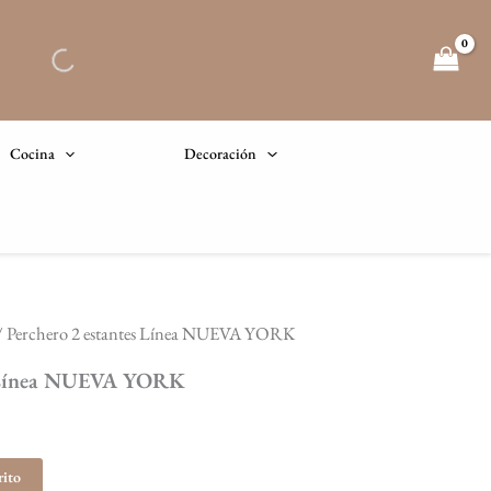
Cocina
Decoración
/ Perchero 2 estantes Línea NUEVA YORK
El
s Línea NUEVA YORK
precio
actual
rito
s: