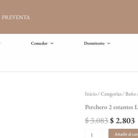
PREVENTA
Comedor
Dormitorio
Perchero
Inicio
/
Categorías
/
Baño
El
2
estantes
Perchero 2 estante
precio
Línea
NUEVA
$
3.083
$
2.803
original
YORK
cantidad
Añadir al car
era:
e