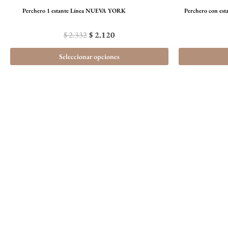
la
Perchero 1 estante Línea NUEVA YORK
Perchero con es
página
$
2.332
$
2.120
de
producto
Seleccionar opciones