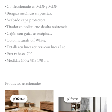
•Confeccionado en MDF y MDP
•Bisagras metálicas en puertas.
•Acabado capa protectora.
•Tirador en polietileno de alta resistencia.
•Cajón con guías telescópicas.
•Color natural/ off White.
•Detalles en líneas curvas con luces Led.
•Para tv hasta 70″
•Medidas 200 x 38 x 190 alt.
Productos relacionados
El
El
El
El
precio
precio
precio
precio
¡Oferta!
¡Oferta!
¡Oferta!
¡Oferta!
original
actual
original
actual
era:
es:
era:
es:
$ 22.927.
$ 20.843.
$ 180.389.
$ 163.99