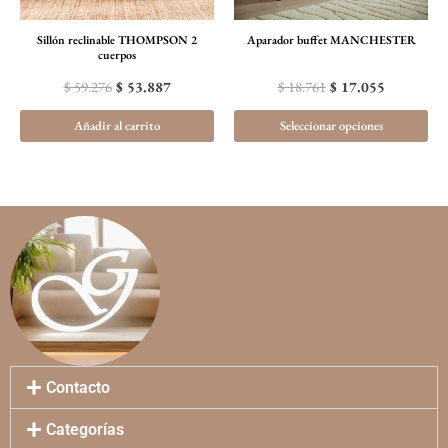
opc
se
Sillón reclinable THOMPSON 2
Aparador buffet MANCHESTER
pu
cuerpos
ele
$
59.276
$
53.887
$
18.761
$
17.055
en
Añadir al carrito
Seleccionar opciones
la
pá
de
pr
Contacto
Categorías