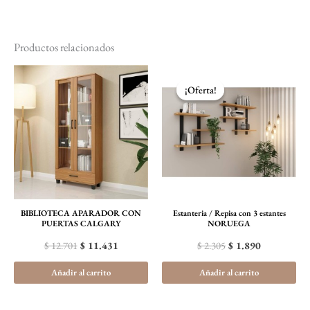
Productos relacionados
El
El
El
El
precio
precio
precio
precio
¡Oferta!
¡Oferta!
original
actual
original
actual
era:
es:
era:
es:
$ 12.701.
$ 11.431.
$ 2.305.
$ 1.890.
BIBLIOTECA APARADOR CON
Estanteria / Repisa con 3 estantes
PUERTAS CALGARY
NORUEGA
$
12.701
$
11.431
$
2.305
$
1.890
Añadir al carrito
Añadir al carrito