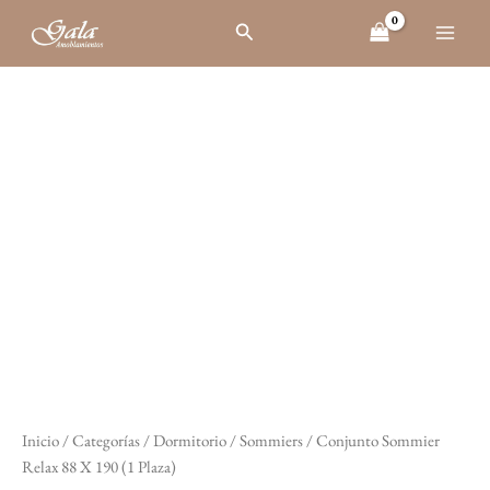
Ir
Buscar
al
contenido
Conjunto
El
El
Sommier
Relax
precio
precio
88
X
original
actual
190
(1
era:
es:
Plaza)
cantidad
$ 24.192.
$ 21.773.
Inicio
/
Categorías
/
Dormitorio
/
Sommiers
/ Conjunto Sommier
Relax 88 X 190 (1 Plaza)