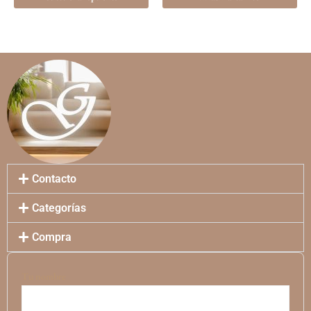
la
página
de
producto
Contacto
Categorías
Compra
Tu nombre