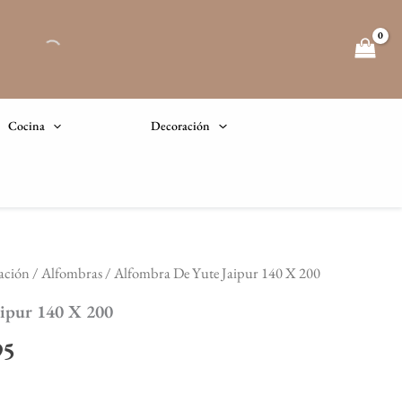
Cocina
Decoración
ación
/
Alfombras
/ Alfombra De Yute Jaipur 140 X 200
El
ipur 140 X 200
precio
95
l
actual
es: