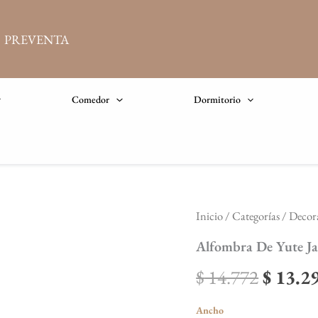
PREVENTA
Comedor
Dormitorio
Alfombra
Inicio
/
Categorías
/
Decor
El
De
Yute
Alfombra De Yute Ja
precio
Jaipur
140
$
14.772
$
13.2
origina
X
200
era:
Ancho
cantidad